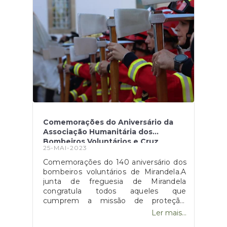
Comemorações do Aniversário da
Associação Humanitária dos
Bombeiros Voluntários e Cruz
25-MAI-2023
Amarela de Mirandela
Comemorações do 140 aniversário dos
bombeiros voluntários de Mirandela.A
junta de freguesia de Mirandela
congratula todos aqueles que
cumprem a missão de proteção,
dedicação e altruísmo para o bem estar
Ler mais...
da população. A todos vós, o nosso