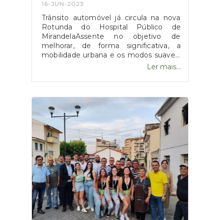
16-JUN-2023
Trânsito automóvel já circula na nova
Rotunda do Hospital Público de
MirandelaAssente no objetivo de
melhorar, de forma significativa, a
mobilidade urbana e os modos suaves,
esta obra contribui ainda para a
Ler mais...
valorização urbanística da cidade de
Mirandela.A Câmara Municipal de
Mirandela agradece toda a
compreensão pelos incómodos
causados durante o período de tempo
da obra.