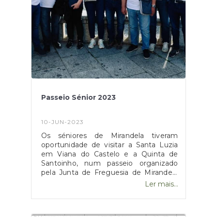
Passeio Sénior 2023
10-JUN-2023
Os séniores de Mirandela tiveram
oportunidade de visitar a Santa Luzia
em Viana do Castelo e a Quinta de
Santoinho, num passeio organizado
pela Junta de Freguesia de Mirandela
dia 10 de Junho.Envelhecer
Ler mais...
dignamente é um direito de qualquer
cidadão, numa atividade lúdica, de lazer
e convívio.