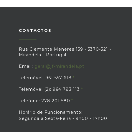
florestais, através de ações de
silvicultura preventiva, de gestão de
combustíveis, da realização de fogos
controlados, de realização de
queimadas, de manutenção e
CONTACTOS
beneficiação da rede divisional, de
linhas quebra-fogo e de outras infra-
estruturas, o foco será a prevenção de
eventos como incêndios rurais
Rua Clemente Meneres 159 - 5370-321 -
passando o concelho de Mirandela a
Mirandela - Portugal
possuir duas equipas de sapadores.
Email:
geral@jf-mirandela.pt
Telemóvel: 961 557 618
Telemóvel (2): 964 783 113
Telefone: 278 201 580
Horário de Funcionamento:
Segunda a Sexta-Feira - 9h00 - 17h00