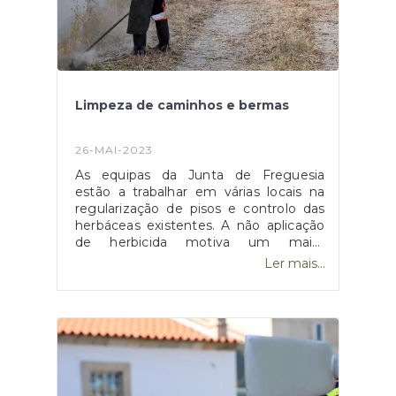
existentes;• Pavimentação e
lancilagem de passeios;• Instalação de
sinalização vertical e marcas
horizontais;• Execução de muro de
contenção em gabiões;A empreitada,
financiada a 85% pelo NORTE2020,
Limpeza de caminhos e bermas
tem um período de execução de 60
dias e o custo de €276.177,09
acrescido do imposto sobre o valor
26-MAI-2023
acrescentado, à taxalegal em vigor.
As equipas da Junta de Freguesia
estão a trabalhar em várias locais na
regularização de pisos e controlo das
herbáceas existentes. A não aplicação
de herbicida motiva um maior
crescimento da erva, o que deve levar
Ler mais...
a um maior grau de tolerância pela
população residente.