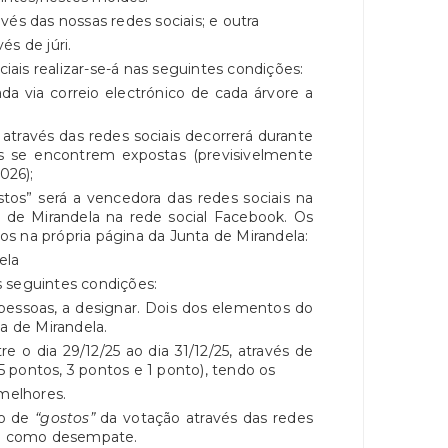
redes sociais; e outra
júri.
ais realizar-se-á nas seguintes condições:
da via correio electrónico de cada árvore a
través das redes sociais decorrerá durante
se encontrem expostas (previsivelmente
026);
os” será a vencedora das redes sociais na
a de Mirandela na rede social Facebook. Os
s na própria página da Junta de Mirandela:
ela
s seguintes condições:
pessoas, a designar. Dois dos elementos do
a de Mirandela.
 o dia 29/12/25 ao dia 31/12/25, através de
 pontos, 3 pontos e 1 ponto), tendo os
 melhores.
o de
“gostos”
da votação através das redes
irá como desempate.