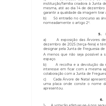
instituição/família criadora à Junt
mesma, até ao dia 14 de dezembro d
garantir a qualidade da imagem tirar 
b) Só entrarão no concurso as árvo
nomeadamente o artigo 2º.
5.
a) A exposição das Árvores de Na
dezembro de 2025 (terça-feira) e tér
designar pela Junta de Freguesia de 
A menos que não seja possível a s
espaço.
b) A recolha e a devolução da res
interesse em ficar com a mesma ap
colaboração com a Junta de Freguesi
c) Cada Árvore de Natal apresenta
uma placa onde conste o nome da 
apresentou.
6
1- A votação efetuar-se-á nos segu