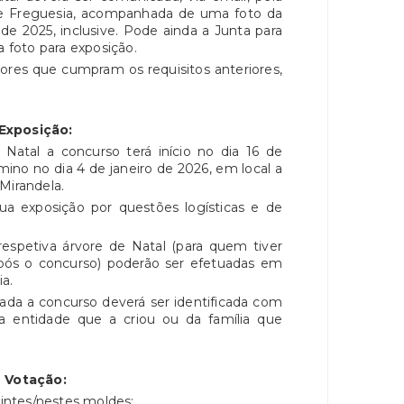
a de Freguesia, acompanhada de uma foto da
e 2025, inclusive. Pode ainda a Junta para
a foto para exposição.
res que cumpram os requisitos anteriores,
Exposição:
tal a concurso terá início no dia 16 de
mino no dia 4 de janeiro de 2026, em local a
Mirandela.
ua exposição por questões logísticas e de
petiva árvore de Natal (para quem tiver
ós o concurso) poderão ser efetuadas em
a.
da a concurso deverá ser identificada com
entidade que a criou ou da família que
.
Votação:
intes/nestes moldes: