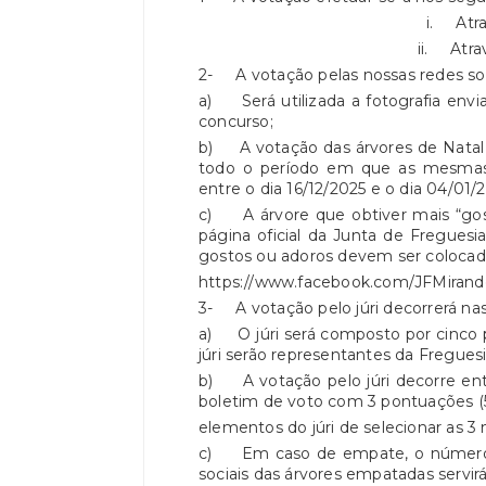
i. Através das nossas 
ii. Através de 
2- A votação pelas nossas redes soci
a) Será utilizada a fotografia envia
concurso;
b) A votação das árvores de Natal a
todo o período em que as mesmas 
entre o dia 16/12/2025 e o dia 04/01/2
c) A árvore que obtiver mais “gost
página oficial da Junta de Freguesi
gostos ou adoros devem ser colocado
https://www.facebook.com/JFMirand
3- A votação pelo júri decorrerá na
a) O júri será composto por cinco 
júri serão representantes da Freguesi
b) A votação pelo júri decorre entre
boletim de voto com 3 pontuações (5
elementos do júri de selecionar as 3
c) Em caso de empate, o númer
sociais das árvores empatadas serv