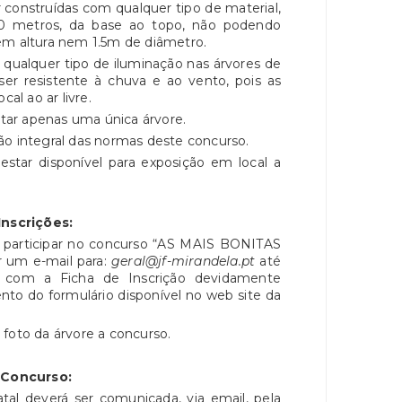
onstruídas com qualquer tipo de material,
50 metros, da base ao topo, não podendo
em altura nem 1.5m de diâmetro.
qualquer tipo de iluminação nas árvores de
 ser resistente à chuva e ao vento, pois as
l ao ar livre.
ar apenas uma única árvore.
ão integral das normas deste concurso.
ar disponível para exposição em local a
Inscrições:
participar no concurso “AS MAIS BONITAS
um e-mail para:
geral@jf-mirandela.pt
até
 com a Ficha de Inscrição devidamente
nto do formulário disponível no web site da
foto da árvore a concurso.
.
Concurso:
 deverá ser comunicada, via email, pela