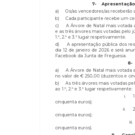
7-
Apresentação 
a) Os/as vencedores/as receberão a 
b) Cada participante recebe um cert
c) A Árvore de Natal mais votada a
e as três árvores mais votadas pelo
1.º, 2.º e 3.º lugar respetivamente.
d) A apresentação pública dos resu
dia 12 de janeiro de 2026 e será an
Facebook da Junta de Freguesia.
8
a) A Árvore de Natal mais votada a
no valor de € 250,00 (duzentos e cin
b) As três árvores mais votadas pe
ao 1.º, 2.º e 3.º lugar respetivamente:
i. 1.º Prémio no valo
cinquenta euros);
ii. 2.º Prémio no val
cinquenta euros);
iii. 3.º Prémio no v
cinquenta euros).