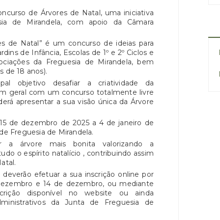
ncurso de Árvores de Natal, uma iniciativa
sia de Mirandela, com apoio da Câmara
es de Natal” é um concurso de ideias para
rdins de Infância, Escolas de 1º e 2º Ciclos e
ssociações da Freguesia de Mirandela, bem
s de 18 anos).
l objetivo desafiar a criatividade da
em geral com um concurso totalmente livre
erá apresentar a sua visão única da Árvore
 15 de dezembro de 2025 a 4 de janeiro de
 de Freguesia de Mirandela.
r a árvore mais bonita valorizando a
tudo o espírito natalício , contribuindo assim
atal.
deverão efetuar a sua inscrição online por
e dezembro e 14 de dezembro, ou mediante
rição disponível no website ou ainda
dministrativos da Junta de Freguesia de