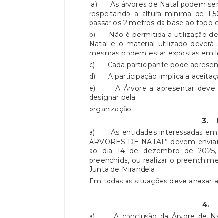
a) As árvores de Natal podem ser c
respeitando a altura mínima de 1,
passar os 2 metros da base ao topo 
b) Não é permitida a utilização de 
Natal e o material utilizado deverá
mesmas podem estar expostas em loca
c) Cada participante pode apresent
d) A participação implica a aceitaç
e) A Árvore a apresentar deve est
designar pela
organização.
3.
a) As entidades interessadas em 
ÁRVORES DE NATAL” devem enviar 
ao dia 14 de dezembro de 2025,
preenchida, ou realizar o preenchime
Junta de Mirandela.
Em todas as situações deve anexar a 
4
a) A conclusão da Árvore de Natal